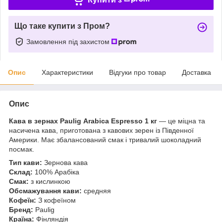
Що таке купити з Пром?
Замовлення під захистом
Опис
Характеристики
Відгуки про товар
Доставка
Опис
Кава в зернах Paulig
Arabica Espresso 1 кг
— це міцна та
насичена кава, приготована з кавових зерен із Південної
Америки. Має збалансований смак і тривалий шоколадний
посмак.
Тип кави:
Зернова кава
Склад:
100% Арабіка
Смак:
з кислинкою
Обсмажування кави:
средняя
Кофеїн:
З кофеїном
Бренд:
Paulig
Країна:
Фінляндія