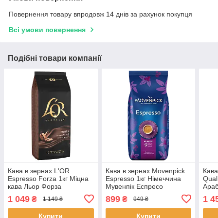
Повернення товару впродовж 14 днів за рахунок покупця
Всі умови повернення
Подібні товари компанії
Кава в зернах L'OR
Кава в зернах Movenpick
Кава
Espresso Forza 1кг Міцна
Espresso 1кг Німеччина
Qual
кава Льор Форза
Мувенпік Еспресо
Араб
Лава
1 049
899
1 4
₴
₴
1 149 ₴
949 ₴
Купити
Купити