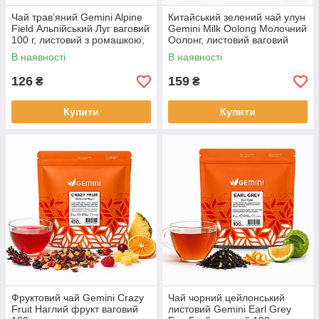
Чай трав’яний Gemini Alpine
Китайський зелений чай улун
Field Альпійський Луг ваговий
Gemini Milk Oolong Молочний
100 г, листовий з ромашкою,
Оолонг, листовий ваговий
м’ятою та шипшиною
100 г
В наявності
В наявності
126
159
₴
₴
Купити
Купити
Фруктовий чай Gemini Crazy
Чай чорний цейлонський
Fruit Наглий фрукт ваговий
листовий Gemini Earl Grey