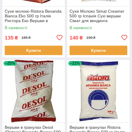
Сухе молоко Ristora Bevanda
Сухе Молоко Simat Creamer
Bianca Eko 500 гр Італія
500 гр Іспанія Сухі вершки
Ристора Еко Вершки в
Сімат для вендинга
гранулах
В наявності
В наявності
135
140
₴
₴
185 ₴
190 ₴
Купити
Купити
–25%
–21%
Вершки в гранулах Desol
Вершки в гранулах Ristora
(Ristora) Bevanda Bianca 500
Bevanda Bianca 500 гр Італія