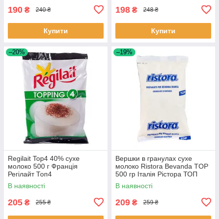
190
198
₴
₴
240 ₴
248 ₴
Купити
Купити
–20%
–19%
Regilait Top4 40% сухе
Вершки в гранулах сухе
молоко 500 г Франція
молоко Ristora Bevanda TOP
Регілайт Топ4
500 гр Італія Рістора ТОП
В наявності
В наявності
205
209
₴
₴
255 ₴
259 ₴