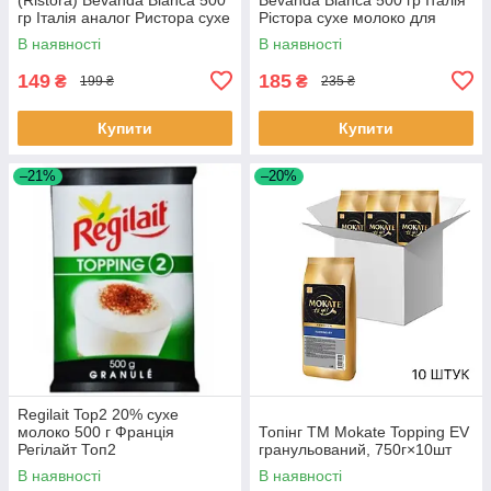
гр Італія аналог Ристора сухе
Рістора сухе молоко для
молоко для вендінгу
вендінгу для автоматів
В наявності
В наявності
149
185
₴
₴
199 ₴
235 ₴
Купити
Купити
–21%
–20%
Regilait Top2 20% сухе
молоко 500 г Франція
Топінг ТМ Mokate Topping EV
Регілайт Топ2
гранульований, 750г×10шт
В наявності
В наявності