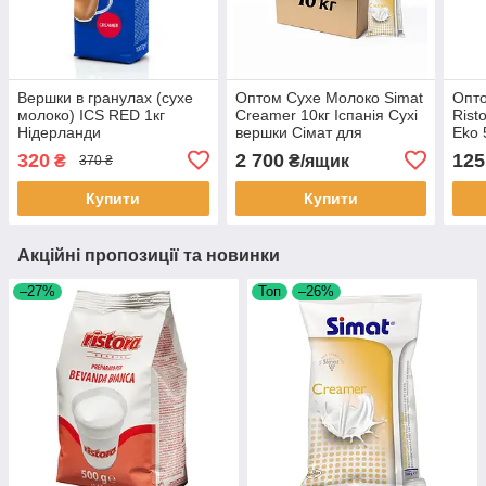
Вершки в гранулах (сухе
Оптом Сухе Молоко Simat
Опто
молоко) ICS RED 1кг
Creamer 10кг Іспанія Сухі
Rist
Нідерланди
вершки Сімат для
Eko 
вендинга ящик
Еко 
320
2 700
125
₴
₴/ящик
370 ₴
Купити
Купити
Акційні пропозиції та новинки
–27%
Топ
–26%