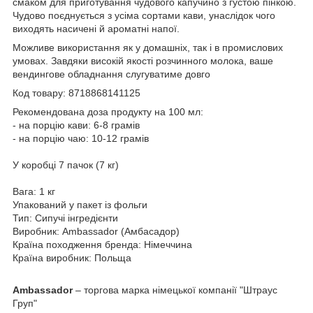
смаком для приготування чудового капучино з густою пінкою.
Чудово поєднується з усіма сортами кави, унаслідок чого
виходять насичені й ароматні напої.
Можливе використання як у домашніх, так і в промислових
умовах.
Завдяки високій якості розчинного молока, ваше
вендингове обладнання слугуватиме довго
Код товару: 8718868141125
Рекомендована доза продукту на 100 мл:
- на порцію кави: 6-8 грамів
- на порцію чаю: 10-12 грамів
У коробці 7 пачок (7 кг)
Вага: 1 кг
Упакований у пакет із фольги
Тип: Сипучі інгредієнти
Виробник: Ambassador (Амбасадор)
Країна походження бренда: Німеччина
Країна
виробник: Польща
Ambassador
– торгова марка німецької компанії "Штраус
Груп"