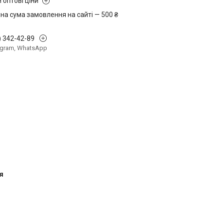
 оптові ціни
на сума замовлення на сайті — 500 ₴
) 342-42-89
legram, WhatsApp
я