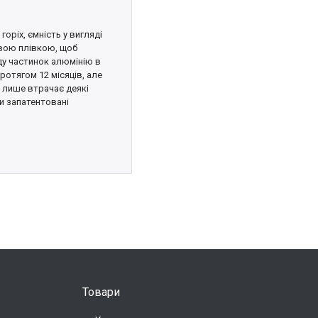
горіх, ємність у вигляді
овою плівкою, щоб
оду частинок алюмінію в
ротягом 12 місяців, але
а лише втрачає деякі
и запатентовані
Товари