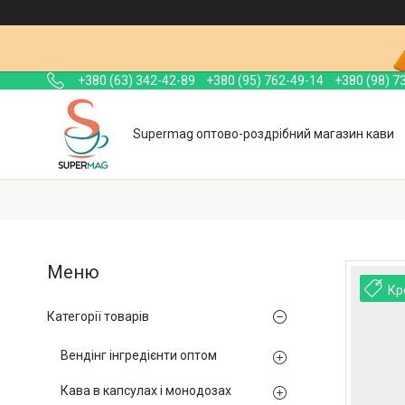
+380 (63) 342-42-89
+380 (95) 762-49-14
+380 (98) 7
Supermag оптово-роздрібний магазин кави
Кр
Категорії товарів
Вендінг інгредієнти оптом
Кава в капсулах і монодозах