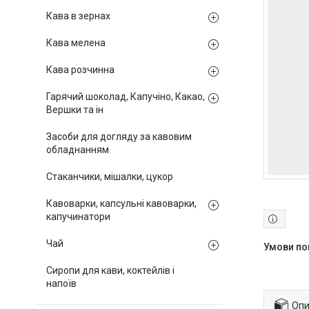
Кава в зернах
Кава мелена
Кава розчинна
Гарячий шоколад, Капучіно, Какао,
Вершки та ін
Засоби для догляду за кавовим
обладнанням
Стаканчики, мішалки, цукор
Кавоварки, капсульні кавоварки,
капучинатори
Чай
Сиропи для кави, коктейлів і
напоїв
Опи