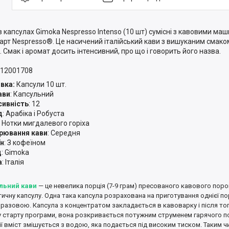
в капсулах Gimoka Nespresso Intenso (10 шт) сумісні з кавовими ма
арт Nespresso®. Це насичений італійський кави з вишуканим смако
. Смак і аромат досить інтенсивний, про що і говорить його назва.
12001708
вка:
Капсули 10 шт.
ави
: Капсульний
сивність
: 12
д
: Арабіка і Робуста
: Нотки мигдалевого горіха
рювання кави
: Середня
н
: З кофеїном
д
: Gimoka
а
: Італія
льний кави
— це невелика порція (7-9 грам) пресованого кавового поро
ичну капсулу. Одна така капсула розрахована на приготування однієї порц
разовою. Капсула з концентратом закладається в кавоварку і після тог
 старту програми, вона розкривається потужним струменем гарячого по
її вміст змішується з водою, яка подається під високим тиском. Таким 