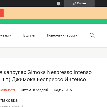
Кошик
онтакти
Відгуки
Повернення і обмін
Співпраця
Блог
в капсулах Gimoka Nespresso Intenso
0 шт) Джимока неспрессо Интенсо
наявності
Оптом і в роздріб
Код:
23.315
упаковка