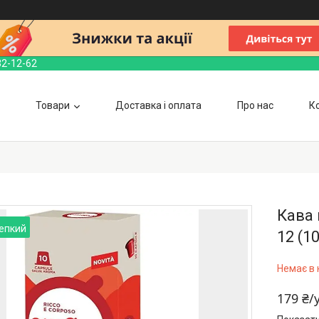
32-12-62
Товари
Доставка і оплата
Про нас
К
Кава 
епкий
12 (1
Немає в 
179 ₴/