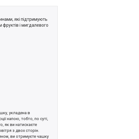
шинами, які підтримують
м фруктів і мигдалевого
шку, укладена в
ії напою, тобто, по суті,
о, як ви натискаєте
вітря з двох сторін.
чином, ви отримуєте чашку