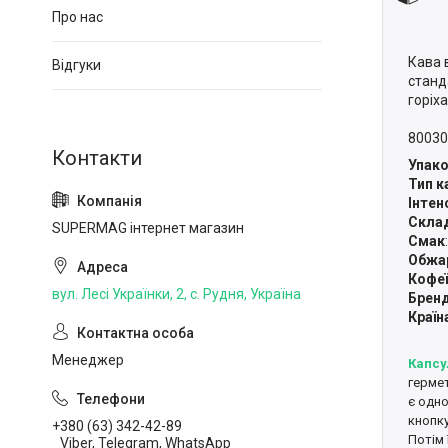
Про нас
Кава 
Відгуки
станд
горіха
80030
Упако
Тип к
Інтен
Скла
SUPERMAG інтернет магазин
Смак
Обжа
Кофеї
вул. Лесі Українки, 2, с. Рудня, Україна
Брен
Країн
Менеджер
Капсу
гермет
є одно
кнопку
+380 (63) 342-42-89
Потім 
Viber, Telegram, WhatsApp