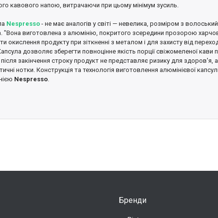
ого кавового напою, витрачаючи при цьому мінімум зусиль.
ла
Nespresso
- не має аналогів у світі — невелика, розміром з волоський 
а. "Вона виготовлена з алюмінію, покритого зсередини прозорою харч
ти окислення продукту при зіткненні з металом і для захисту від перех
Капсула дозволяє зберегти повноцінне якість порції свіжомеленої кави п
 після закінчення строку продукт не представляє ризику для здоров'я, 
ичні нотки. Конструкція та технологія виготовлення алюмінієвої капсул
нією
Nespresso
.
Бренди