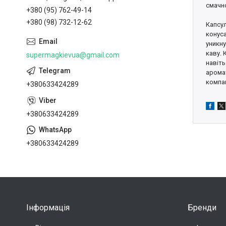
смачн
+380 (95) 762-49-14
+380 (98) 732-12-62
Капсу
конус
уникну
каву. 
supermagkievua@gmail.com
навіть
аромат
компа
+380633424289
+380633424289
+380633424289
Інформація
Бренди