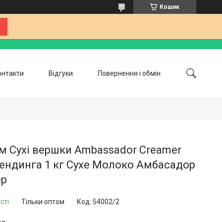
Кошик
онтакти
Відгуки
Повернення і обмін
Співпраця
Блог
м Сухі вершки Ambassador Creamer
ендинга 1 кг Сухе Молоко Амбасадор
ер
сті
Тільки оптом
Код:
54002/2