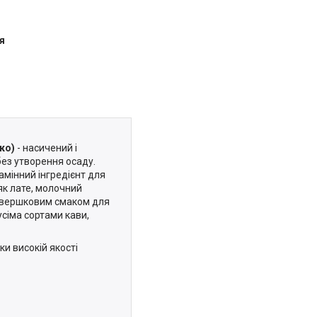
я
ко)
- насичений і
ез утворення осаду.
амінний інгредієнт для
як лате, молочний
м вершковим смаком для
усіма сортами кави,
и високій якості