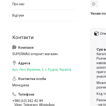
Про нас
Відгуки
Опи
Сухі 
багат
SUPERMAG інтернет магазин
Розчи
кавов
шокол
вул. Лесі Українки, 2, с. Рудня, Україна
приго
унасл
Можли
Менеджер
розчи
Код т
Реком
+380 (63) 342-42-89
- на п
Viber, Telegram, WhatsApp