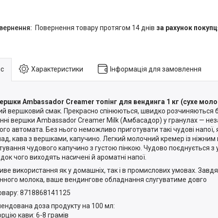
повернення товару протягом 14 днів
за рахунок покупц
с
Характеристики
Інформація для замовлення
вершки Ambassador Creamer топінг для вендинга 1 кг (сухе моло
ий вершковий смак. Прекрасно спінюються, швидко розчиняються б
нні вершки Ambassador Creamer Milk (Амбасадор) у гранулах — нез
ого автомата. Без нього неможливо приготувати такі чудові напої, 
ад, кава з вершками, капучино. Легкий молочний кремер із ніжни
тування чудового капучино з густою пінкою. Чудово поєднується з 
ідок чого виходять насичені й ароматні напої.
ве використання як у домашніх, так і в промислових умовах. Завдяк
нного молока, ваше вендингове обладнання слугуватиме довго
овару: 8718868141125
ендована доза продукту на 100 мл:
орцію кави: 6-8 грамів