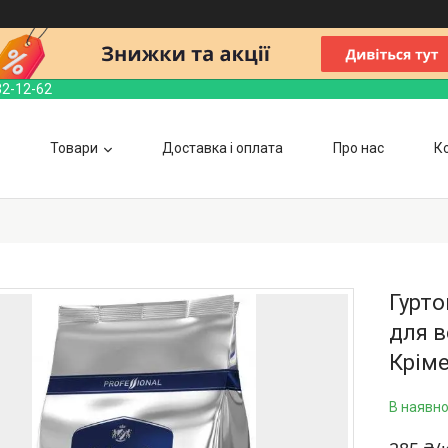
32-12-62
Товари
Доставка і оплата
Про нас
К
Гурто
для в
Крім
В наявно