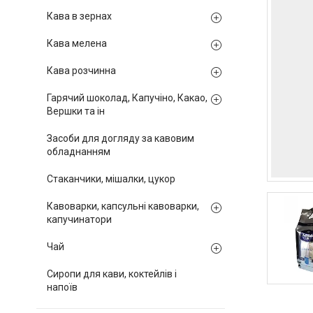
Кава в зернах
Кава мелена
Кава розчинна
Гарячий шоколад, Капучіно, Какао,
Вершки та ін
Засоби для догляду за кавовим
обладнанням
Стаканчики, мішалки, цукор
Кавоварки, капсульні кавоварки,
капучинатори
Чай
Сиропи для кави, коктейлів і
напоїв