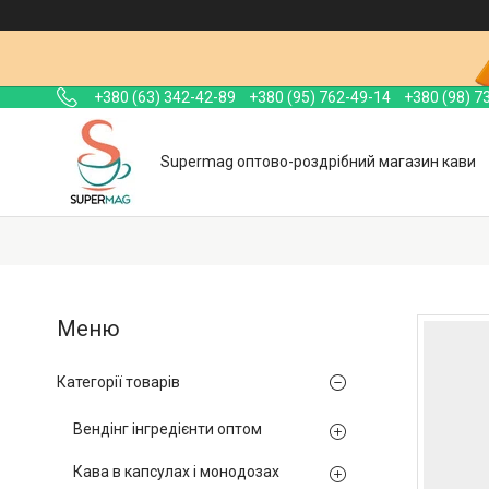
+380 (63) 342-42-89
+380 (95) 762-49-14
+380 (98) 7
Supermag оптово-роздрібний магазин кави
Категорії товарів
Вендінг інгредієнти оптом
Кава в капсулах і монодозах