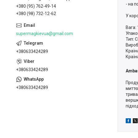
- на п
+380 (95) 762-49-14
+380 (98) 732-12-62
У коро
Вага: 
Упако
supermagkievua@gmail.com
Тип: С
Вироб
Країн
+380633424289
Країн
+380633424289
Amba
Проду
+380633424289
миттє
трива
вершк
підхо