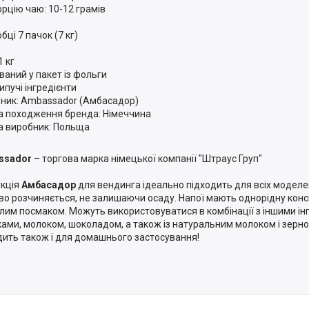
орцію чаю: 10-12 грамів
бці 7 пачок (7 кг)
1 кг
ваний у пакет із фольги
ипучі інгредієнти
ник: Ambassador (Амбасадор)
а походження бренда: Німеччина
а виробник: Польща
ssador
– торгова марка німецької компанії "Штраус Груп"
кція
Амбасадор
для вендинга ідеально підходить для всіх моделе
во розчиняється, не залишаючи осаду. Напої мають однорідну конс
лим посмаком. Можуть використовуватися в комбінації з іншими ін
ами, молоком, шоколадом, а також із натуральним молоком і зерн
дить також і для домашнього застосування!