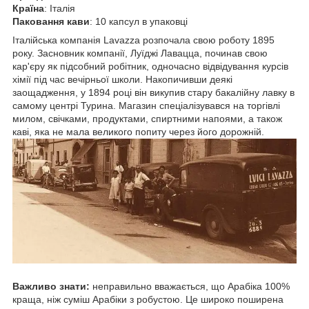
Країна
: Італія
Паковання кави
: 10 капсул в упаковці
Італійська компанія Lavazza розпочала свою роботу 1895
року. Засновник компанії, Луїджі Лавацца, починав свою
кар'єру як підсобний робітник, одночасно відвідування курсів
хімії під час вечірньої школи. Накопичивши деякі
заощадження, у 1894 році він викупив стару бакалійну лавку в
самому центрі Турина. Магазин спеціалізувався на торгівлі
милом, свічками, продуктами, спиртними напоями, а також
каві, яка не мала великого попиту через його дорожній.
Важливо знати:
неправильно вважається, що Арабіка 100%
краща, ніж суміш Арабіки з робустою. Це широко поширена