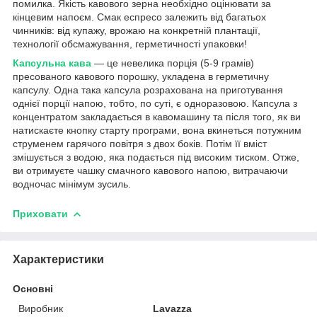
помилка. Якість кавового зерна необхідно оцінювати за
кінцевим напоєм. Смак еспресо залежить від багатьох
чинників: від купажу, врожаю на конкретній плантації,
технології обсмажування, герметичності упаковки!
Капсульна кава
— це невелика порція (5-9 грамів)
пресованого кавового порошку, укладена в герметичну
капсулу. Одна така капсула розрахована на приготування
однієї порції напою, тобто, по суті, є одноразовою. Капсула з
концентратом закладається в кавомашину та після того, як ви
натискаєте кнопку старту програми, вона вкинеться потужним
струменем гарячого повітря з двох боків. Потім її вміст
змішується з водою, яка подається під високим тиском. Отже,
ви отримуєте чашку смачного кавового напою, витрачаючи
водночас мінімум зусиль.
Приховати
Характеристики
Основні
Виробник
Lavazza