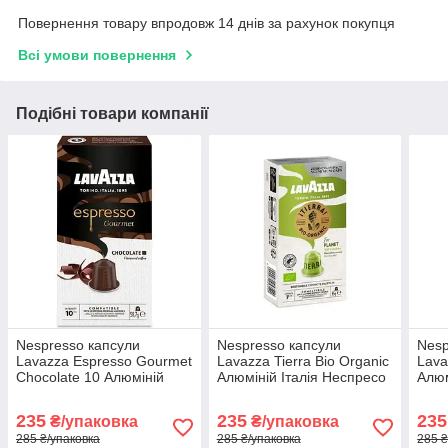
Повернення товару впродовж 14 днів за рахунок покупця
Всі умови повернення
Подібні товари компанії
Nespresso капсули
Nespresso капсули
Nesp
Lavazza Espresso Gourmet
Lavazza Tierra Bio Organic
Lava
Chocolate 10 Алюміній
Алюміній Італія Неспресо
Алюм
Італія Лавацца з нотками
ніжна та м'яка кава
шок
шоколаду
235
235
235
₴/упаковка
₴/упаковка
285 ₴/упаковка
285 ₴/упаковка
285 ₴