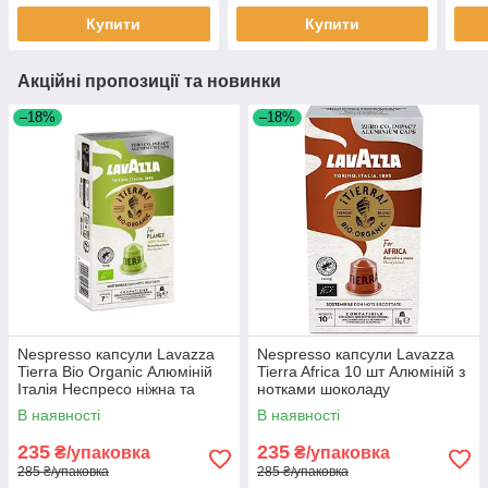
Купити
Купити
Акційні пропозиції та новинки
–18%
–18%
Nespresso капсули Lavazza
Nespresso капсули Lavazza
Tierra Bio Organic Алюміній
Tierra Africa 10 шт Алюміній з
Італія Неспресо ніжна та
нотками шоколаду
м'яка кава
В наявності
В наявності
235
235
₴/упаковка
₴/упаковка
285 ₴/упаковка
285 ₴/упаковка