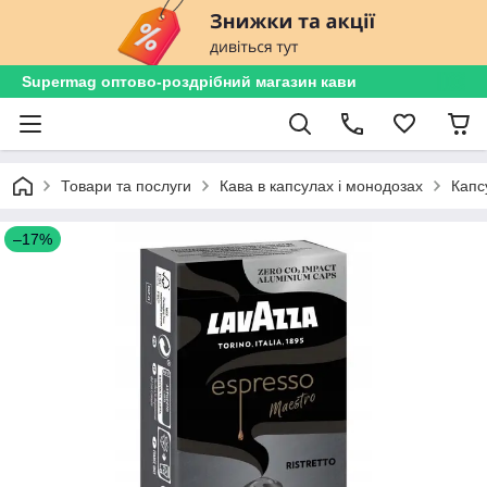
Supermag оптово-роздрібний магазин кави
Товари та послуги
Кава в капсулах і монодозах
Капс
–17%