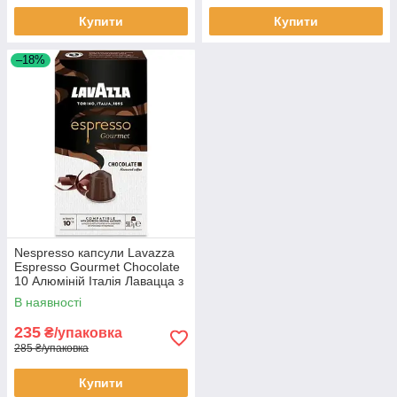
Купити
Купити
–18%
Nespresso капсули Lavazza
Espresso Gourmet Chocolate
10 Алюміній Італія Лавацца з
нотками шоколаду
В наявності
235
₴/упаковка
285 ₴/упаковка
Купити