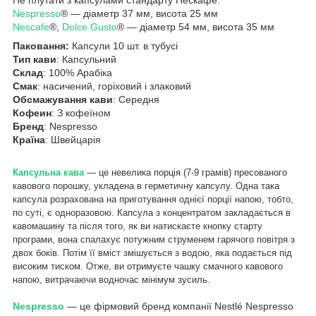
Nespresso
® — діаметр 37 мм, висота 25 мм
Nescafe
®,
Dolce Gusto
® — діаметр 54 мм, висота 35 мм
Паковання:
Капсули 10 шт. в тубусі
Тип кави
: Капсульний
Склад
: 100% Арабіка
Смак
: насичений, горіховий і злаковий
Обсмажування кави
: Середня
Кофеин
: З кофеїном
Бренд
: Nespresso
Країна
: Швейцарія
Капсульна кава
— це невелика порція (7-9 грамів) пресованого
кавового порошку, укладена в герметичну капсулу. Одна така
капсула розрахована на приготування однієї порції напою, тобто,
по суті, є одноразовою. Капсула з концентратом закладається в
кавомашину та після того, як ви натискаєте кнопку старту
програми, вона спалахує потужним струменем гарячого повітря з
двох боків. Потім її вміст змішується з водою, яка подається під
високим тиском. Отже, ви отримуєте чашку смачного кавового
напою, витрачаючи водночас мінімум зусиль.
Nespresso
— це фірмовий бренд компанії Nestlé Nespresso