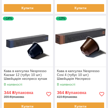
Купити
Купити
–14%
–13%
Кава в капсулах Nespresso
Кава в капсулах Nespresso
Kazaar 12 (тубус 10 шт.)
Cosi 4 (тубус 10 шт.)
Швейцарія неспресо купаж
Швейцарія Неспресо
кави Казаар
оригінал
В наявності
В наявності
344
364
₴/упаковка
₴/упаковка
399 ₴/упаковка
419 ₴/упаковка
Купити
Купити