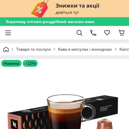
Supermag оптово-роздрібний магазин кави
Товари та послуги
Кава в капсулах і монодозах
Капс
Новинка
–12%