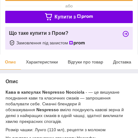
або
Купити з
Що таке купити з Пром?
Замовлення під захистом
Опис
Характеристики
Відгуки про товар
Доставка
Опис
Кава в капсулах Nespresso Nocciola
- — це вишукане
поєднання кави та класичних смаків — запрошення
побалувати себе. Смачні блендери й
обсмажування
Nespresso
вміло поєднують кавові зерна й
деякі з найкращих смаків в одній чашці, здатної викликати
хвилю прекрасних спогадів.
Розмір чашки: Лунго (110 мл), рецепти з молоком
Не плутати з капсулами стандарту Нескафе: