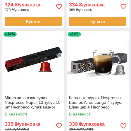
324
334
₴/упаковка
₴/упаковка
379 ₴/упаковка
389 ₴/упаковка
Купити
Купити
–14%
–14%
Міцна кава в капсулах
Кава в капсулах Nespresso
Nespresso Napoli 13 тубус 10
Buenos Aires Lungo 4 тубус,
шт Неспресо купаж міцної
Швейцарія Неспресо
кави Наполі
В наявності
В наявності
335
339
₴/упаковка
₴/упаковка
390 ₴/упаковка
394 ₴/упаковка