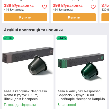
Cicocolatino 10 шт тубус
Швейцарія
шт.)
389
399
375
₴/упаковка
₴/упаковка
Швейцарія Неспресо
444 ₴/упаковка
454 ₴/упаковка
430 ₴
ароматний смак шоколаду
Купити
Купити
Акційні пропозиції та новинки
–15%
–14%
Кава в капсулах Nespresso
Кава в капсулах Nespresso
Roma 8 (тубус 10 шт.)
Capriccio 5 тубус 10 шт
Швейцарія Неспресо
Швейцарія Неспресо Капрікіо
Готово до відправки
В наявності