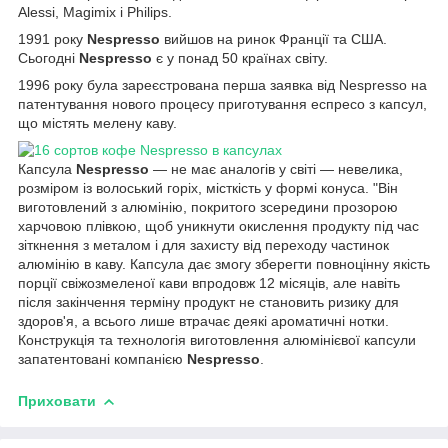
Alessi, Magimix і Philips.
1991 року
Nespresso
вийшов на ринок Франції та США.
Сьогодні
Nespresso
є у понад 50 країнах світу.
1996 року була зареєстрована перша заявка від Nespresso на
патентування нового процесу приготування еспресо з капсул,
що містять мелену каву.
Капсула
Nespresso
— не має аналогів у світі — невелика,
розміром із волоський горіх, місткість у формі конуса. "Він
виготовлений з алюмінію, покритого зсередини прозорою
харчовою плівкою, щоб уникнути окислення продукту під час
зіткнення з металом і для захисту від переходу частинок
алюмінію в каву. Капсула дає змогу зберегти повноцінну якість
порції свіжозмеленої кави впродовж 12 місяців, але навіть
після закінчення терміну продукт не становить ризику для
здоров'я, а всього лише втрачає деякі ароматичні нотки.
Конструкція та технологія виготовлення алюмінієвої капсули
запатентовані компанією
Nespresso
.
Приховати