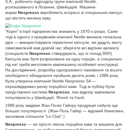
S.A., робочого підрозділу групи компаній Nestlé,
розташованого в Лозанне, Швейцарія. Машини
марки
Nespresso
виробляють еспресо зі спеціальних капсул,
що містять мелену каву.
"Корні" історії підприємства зникають у 1970-х роках. Саме
тоді в одного з працівників компанії Nestle виникла геніальна
ідея — використовувати герметичні капсули, які дадуть змогу
свіжозмеленій каві довгий час зберігати всі відтінки аромату
(спеціалісти
Nespresso
стверджують, що їх понад 900!).
Капсула має бути розрахована на одну порцію, а спеціально
під неї треба виготовити кавомашину особливої конструкції.
На дослідження, розробку одноразового паковання та всього
необхідного обладнання пройшли десять років, і 1986 року
була утворена компанія Nestle Nespresso SA —
першовідкривач ринку порційної кави. Тоді ж публіці були
представлені система
Nespresso
, яка відразу завоювала
популярність у Швейцарії, Японії та Італії.
1988 року завдяки Жан-Полю Гайору продукція набула ще
більшої популярності. (Жан-Поль Гайяр — відомий бізнесмен,
засновник спільноти "Le Club".)
Nespresso
— не просто якісна порційна кава та машини для
її приготування, це добре продуманий бренд, розрахований