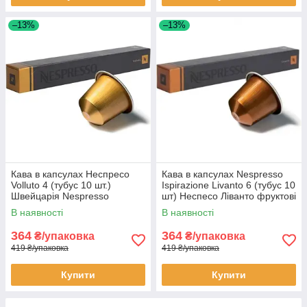
–13%
–13%
Кава в капсулах Неспресо
Кава в капсулах Nespresso
Volluto 4 (тубус 10 шт.)
Ispirazione Livanto 6 (тубус 10
Швейцарія Nespresso
шт) Неспесо Ліванто фруктові
нотки арабіка
В наявності
В наявності
364
364
₴/упаковка
₴/упаковка
419 ₴/упаковка
419 ₴/упаковка
Купити
Купити