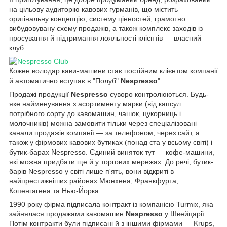
на цільову аудиторію кавових гурманів, що містить
оригінальну концепцію, систему цінностей, грамотно
вибудовувану схему продажів, а також комплекс заходів із
просування й підтримання лояльності клієнтів — власний
клуб.
Кожен володар кави-машини стає постійним клієнтом компанії
й автоматично вступає в "Полуб"
Nespresso
".
Продажі продукції
Nespresso
суворо контролюються. Будь-
яке найменування з асортименту марки (від капсул
потрібного сорту до кавомашин, чашок, цукорниць і
молочників) можна замовити тільки через спеціалізовані
канали продажів компанії — за телефоном, через сайт, а
також у фірмових кавових бутиках (понад ста у всьому світі) і
бутик-барах Nespresso. Єдиний виняток тут — кофе-машини,
які можна придбати ще й у торгових мережах. До речі, бутик-
барів Nespresso у світі лише п'ять, вони відкриті в
найпрестижніших районах Мюнхена, Франкфурта,
Копенгагена та Нью-Йорка.
1990 року фірма підписала контракт із компанією Turmix, яка
зайнялася продажами кавомашин
Nespresso
у Швейцарії.
Потім контракти були підписані й з іншими фірмами — Krups,