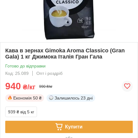
Кава в зернах Gimoka Aroma Classico (Gran
Gala) 1 кг Джимока Італія Гран Гала
Готово до відправки
Код: 25.089
Опт і роздріб
940
₴/кг
990 ₴/кг
Економія
50 ₴
Залишилось
23 дні
939 ₴
від 5 кг
Купити
або