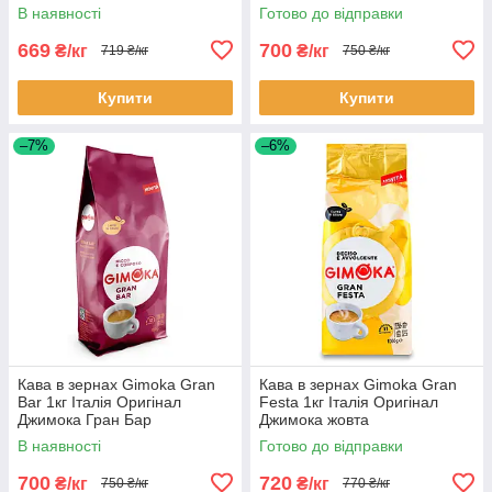
В наявності
Готово до відправки
669
700
₴/кг
₴/кг
719 ₴/кг
750 ₴/кг
Купити
Купити
–7%
–6%
Кава в зернах Gimoka Gran
Кава в зернах Gimoka Gran
Bar 1кг Італія Оригінал
Festa 1кг Італія Оригінал
Джимока Гран Бар
Джимока жовта
В наявності
Готово до відправки
700
720
₴/кг
₴/кг
750 ₴/кг
770 ₴/кг