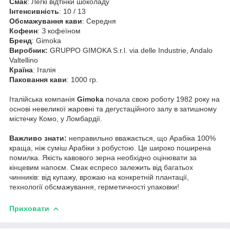
Смак
: Легкі відтінки шоколаду
Інтенсивність
: 10 / 13
Обсмажування кави
: Середня
Кофеин
: З кофеїном
Бренд
: Gimoka
Виробник:
GRUPPO GIMOKA S.r.l. via delle Industrie, Andalo
Valtellino
Країна
: Італія
Паковання кави
: 1000 гр.
Італійська компанія
Gimoka
почала свою роботу 1982 року на
основі невеликої жаровні та дегустаційного залу в затишному
містечку Комо, у Ломбардії.
Важливо знати:
неправильно вважається, що Арабіка 100%
краща, ніж суміш Арабіки з робустою. Це широко поширена
помилка. Якість кавового зерна необхідно оцінювати за
кінцевим напоєм. Смак еспресо залежить від багатьох
чинників: від купажу, врожаю на конкретній плантації,
технології обсмажування, герметичності упаковки!
Приховати