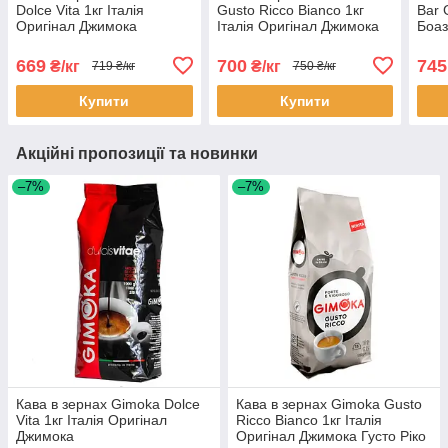
Dolce Vita 1кг Італія
Gusto Ricco Bianco 1кг
Bar 
Оригінал Джимока
Італія Оригінал Джимока
Боаз
Густо Ріко
зел
669
700
745
₴/кг
₴/кг
719 ₴/кг
750 ₴/кг
Купити
Купити
Акційні пропозиції та новинки
–7%
–7%
Кава в зернах Gimoka Dolce
Кава в зернах Gimoka Gusto
Vita 1кг Італія Оригінал
Ricco Bianco 1кг Італія
Джимока
Оригінал Джимока Густо Ріко