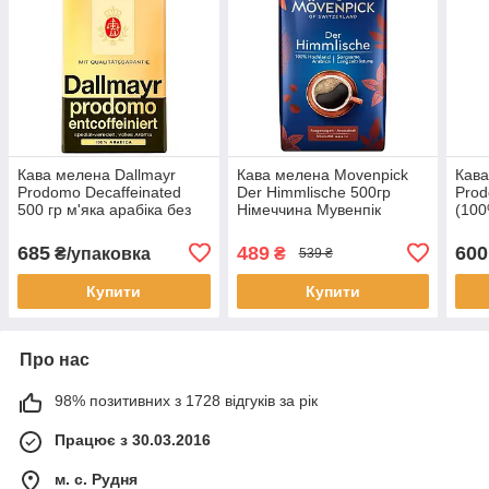
Кава мелена Dallmayr
Кава мелена Movenpick
Кава
Prodomo Decaffeinated
Der Himmlische 500гр
Prod
500 гр м'яка арабіка без
Німеччина Мувенпік
(100
кофеїну Німеччина
даллмайер
685
489
600
₴/упаковка
₴
539 ₴
Купити
Купити
Про нас
98% позитивних з 1728 відгуків за рік
Працює з 30.03.2016
м. с. Рудня