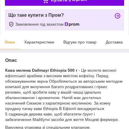
Що таке купити з Пром?
Замовлення під захистом
Опис
Характеристики
Відгуки про товар
Доставка
Опис
Кава мелена Dallmayr Ethiopia 500 г
- Це молоти високої
ефіопської арабики з високим вмістом кофеїну. Перед
обсмажуванням зерна Обробляються за авторським методом
компанії для вилучення Багато роздратованих і гірких
речовин, щоб зробити каву у вашій чашці ідеально
збалансованою і ароматною. Напій має достатньо
насичений Смаком з характерною кислинкою. За кожну
продану пачку кави Ethiopia В Ефіопії висаджуються
5 саджанців дерева кави, щоб збагатити ґрунт і
забезпечення Майбутні засоби для життя Місцеві фермери.
Вакуумна упаковка зі спеціальним клапаном.