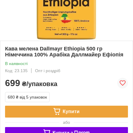
Кава мелена Dallmayr Ethiopia 500 гр
Німеччина 100% Арабіка Даллмайер Ефіопія
В наявності
Код: 23.135
Опт і роздріб
699
₴/упаковка
680 ₴
від 5 упаковок
Купити
або
Купити з