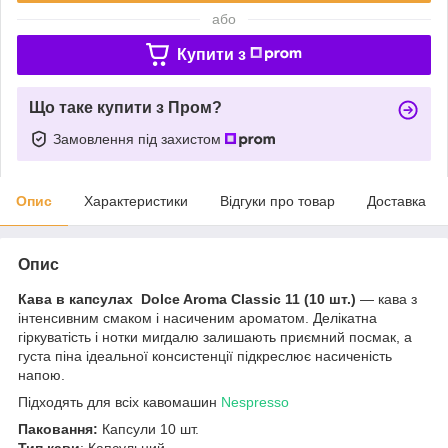
або
Купити з
Що таке купити з Пром?
Замовлення під захистом
Опис
Характеристики
Відгуки про товар
Доставка
Опис
Кава в капсулах Dolce Aroma Classic 11 (10 шт.)
— кава з
інтенсивним смаком і насиченим ароматом. Делікатна
гіркуватість і нотки мигдалю залишають приємний посмак, а
густа піна ідеальної консистенції підкреслює насиченість
напою.
Підходять для всіх кавомашин
Nespresso
Паковання:
Капсули 10 шт.
Тип кави
: Капсульний