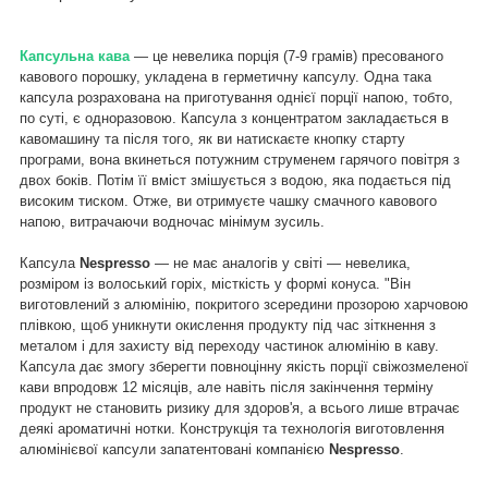
Капсульна кава
— це невелика порція (7-9 грамів) пресованого
кавового порошку, укладена в герметичну капсулу. Одна така
капсула розрахована на приготування однієї порції напою, тобто,
по суті, є одноразовою. Капсула з концентратом закладається в
кавомашину та після того, як ви натискаєте кнопку старту
програми, вона вкинеться потужним струменем гарячого повітря з
двох боків. Потім її вміст змішується з водою, яка подається під
високим тиском. Отже, ви отримуєте чашку смачного кавового
напою, витрачаючи водночас мінімум зусиль.
Капсула
Nespresso
— не має аналогів у світі — невелика,
розміром із волоський горіх, місткість у формі конуса. "Він
виготовлений з алюмінію, покритого зсередини прозорою харчовою
плівкою, щоб уникнути окислення продукту під час зіткнення з
металом і для захисту від переходу частинок алюмінію в каву.
Капсула дає змогу зберегти повноцінну якість порції свіжозмеленої
кави впродовж 12 місяців, але навіть після закінчення терміну
продукт не становить ризику для здоров'я, а всього лише втрачає
деякі ароматичні нотки. Конструкція та технологія виготовлення
алюмінієвої капсули запатентовані компанією
Nespresso
.