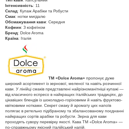
Інтенсивність
: 11
Склад
: Купаж Арабіки та Робусти
Смак
: нотки мигдалю
Обсмажування кави
: Середня
Кофеин
: З кофеїном
Бренд
: Dolce Aroma
Країна
: Італія
ТМ «Dolce Aroma»
пропонує дуже
широкий асортимент із зернової, меленої та навіть розчинної
кави. У лінійці смаків представлені найрізноманітніші купажі —
від класичного еспресо в найкращих італійських традиціях, до
цікавіших блендів із шоколадно-горіховими й навіть фруктово-
квітковими нотками. Секрет смаку й аромату цих напоїв
полягає в ретельно підібраному та збалансованому поєднанні
найкращих сортів арабіки та робусти. Зерна для кави
проходять сувору перевірку якості. Кава ТМ «Dolce Aroma» —
по-справжньому якісний італійський напій.