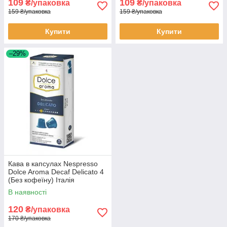
109
109
₴/упаковка
₴/упаковка
159 ₴/упаковка
159 ₴/упаковка
Купити
Купити
–29%
Кава в капсулах Nespresso
Dolce Aroma Decaf Delicato 4
(Без кофеїну) Італія
Неспресо
В наявності
120
₴/упаковка
170 ₴/упаковка