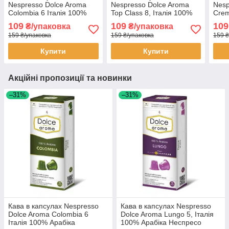
Nespresso Dolce Aroma
Nespresso Dolce Aroma
Nesp
Colombia 6 Італія 100%
Top Class 8, Італія 100%
Crem
Арабіка Неспресо
Арабіка Неспресо
109
109
109
₴/упаковка
₴/упаковка
159 ₴/упаковка
159 ₴/упаковка
159 ₴
Купити
Купити
Акційні пропозиції та новинки
–31%
–31%
Кава в капсулах Nespresso
Кава в капсулах Nespresso
Dolce Aroma Colombia 6
Dolce Aroma Lungo 5, Італія
Італія 100% Арабіка
100% Арабіка Неспресо