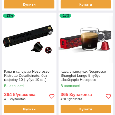
Купити
Купити
–13%
–13%
Кава в капсулах Nespresso
Кава в капсулах Nespresso
Ristretto Decaffeinato, без
Shanghai Lungo 5 тубус,
кофеїну 10 (тубус 10 шт.),
Швейцарія Неспресо
Швейцарія
В наявності
В наявності
364
365
₴/упаковка
₴/упаковка
419 ₴/упаковка
420 ₴/упаковка
Купити
Купити