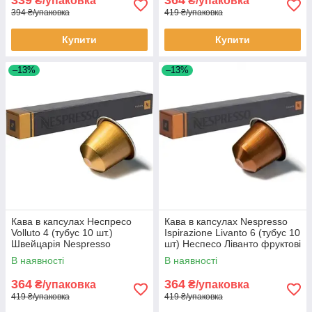
339
364
₴/упаковка
₴/упаковка
394 ₴/упаковка
419 ₴/упаковка
Купити
Купити
–13%
–13%
Кава в капсулах Неспресо
Кава в капсулах Nespresso
Volluto 4 (тубус 10 шт.)
Ispirazione Livanto 6 (тубус 10
Швейцарія Nespresso
шт) Неспесо Ліванто фруктові
нотки арабіка
В наявності
В наявності
364
364
₴/упаковка
₴/упаковка
419 ₴/упаковка
419 ₴/упаковка