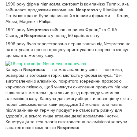
1990 року фірма підписала контракт із компанією Turmix, яка
зайнялася продажами кавомашин
Nespresso
у Швейцарії.
Потім контракти були підписані й з іншими фірмами — Krups,
Alessi, Magimix і Philips.
1991 року
Nespresso
вийшов на ринок Франції та США.
Сьогодні
Nespresso
є у понад 50 країнах світу.
1996 року була зареєстрована перша заявка від Nespresso на
патентування нового процесу приготування еспресо з капсул,
що містять мелену каву.
Капсула
Nespresso
— не має аналогів у світі — невелика,
розміром із волоський горіх, місткість у формі конуса. "Він
виготовлений з алюмінію, покритого зсередини прозорою
харчовою плівкою, щоб уникнути окислення продукту під час
зіткнення з металом і для захисту від переходу частинок
алюмінію в каву. Капсула дає змогу зберегти повноцінну якість
порції свіжозмеленої кави впродовж 12 місяців, але навіть
після закінчення терміну продукт не становить ризику для
здоров'я, а всього лише втрачає деякі ароматичні нотки.
Конструкція та технологія виготовлення алюмінієвої капсули
запатентовані компанією
Nespresso
.