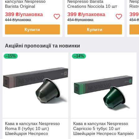
капсулах Nespresso
Nespresso Barista
Nesp
Barista Original
Creations Nocciola 10 шт
Ristr
Cicocolatino 10 шт тубус
Тубус Неспресо Лісовий
Шве
389
399
399
₴/упаковка
₴/упаковка
Швейцарія Неспресо
горіх
444 ₴/упаковка
454 ₴/упаковка
454 ₴
ароматний смак шоколаду
Купити
Купити
Акційні пропозиції та новинки
–15%
–14%
Кава в капсулах Nespresso
Кава в капсулах Nespresso
Roma 8 (тубус 10 шт.)
Capriccio 5 тубус 10 шт
Швейцарія Неспресо
Швейцарія Неспресо Капрікіо