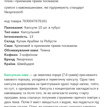
тілом і приємним гірким посмаком.
сумісні з кавомашинами, які підтримують стандарт
Nespresso®.
код товара 7630047676161
Паковання:
Капсули 10 шт. в тубусі
Тип кави
: Капсульний
Інтенсивність
: 13
Склад
: Купаж Арабіки та Робусти
Смак
: Кремовий із приємним гірким посмаком.
Обсмажування кави
: Темна
Кофеин
: З кофеїном
Бренд
: Nespresso
Країна
: Швейцарія
Капсульна кава
— це невелика порція (7-9 грамів) пресованого
кавового порошку, укладена в герметичну капсулу. Одна така
капсула розрахована на приготування однієї порції напою, тобто,
по суті, є одноразовою. Капсула з концентратом закладається в
кавомашину та після того, як ви натискаєте кнопку старту
програми, вона спалахує потужним струменем гарячого повітря з
двох боків. Потім її вміст змішується з водою, яка подається під
високим тиском. Отже, ви отримуєте чашку смачного кавового