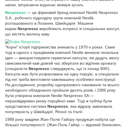
напою, витрачаючи водночас мінімум зусиль.
Nespresso
— це фірмовий бренд компанії Nestlé Nespresso
S.A., робочого підрозділу групи компаній Nestlé,
розташованого в Лозанне, Швейцарія. Машини
марки
Nespresso
виробляють еспресо зі спеціальних капсул,
що містять мелену каву.
"Корні" історії підприємства зникають у 1970-х роках. Саме
тоді в одного з працівників компанії Nestle виникла геніальна
ідея — використовувати герметичні капсули, які дадуть змогу
свіжозмеленій каві довгий час зберігати всі відтінки аромату
(спеціалісти
Nespresso
стверджують, що їх понад 900!).
Капсула має бути розрахована на одну порцію, а спеціально
під неї треба виготовити кавомашину особливої конструкції.
На дослідження, розробку одноразового паковання та всього
необхідного обладнання пройшли десять років, і 1986 року
була утворена компанія Nestle Nespresso SA —
першовідкривач ринку порційної кави. Тоді ж публіці були
представлені система
Nespresso
, яка відразу завоювала
популярність у Швейцарії, Японії та Італії.
1988 року завдяки Жан-Полю Гайору продукція набула ще
більшої популярності. (Жан-Поль Гайяр — відомий бізнесмен,