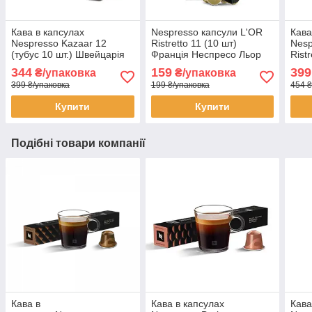
Кава в капсулах
Nespresso капсули L'OR
Кава
Nespresso Kazaar 12
Ristretto 11 (10 шт)
Nesp
(тубус 10 шт.) Швейцарія
Франція Неспресо Льор
Ristr
неспресо купаж кави
Шве
344
159
399
₴/упаковка
₴/упаковка
Казаар
399 ₴/упаковка
199 ₴/упаковка
454 ₴
Купити
Купити
Подібні товари компанії
Кава в
Кава в капсулах
Кава