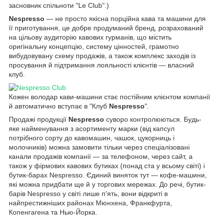
засновник спільноти "Le Club".)
Nespresso
— не просто якісна порційна кава та машини для
її приготування, це добре продуманий бренд, розрахований
на цільову аудиторію кавових гурманів, що містить
оригінальну концепцію, систему цінностей, грамотно
вибудовувану схему продажів, а також комплекс заходів із
просування й підтримання лояльності клієнтів — власний
клуб.
Кожен володар кави-машини стає постійним клієнтом компанії
й автоматично вступає в "Клуб
Nespresso
".
Продажі продукції
Nespresso
суворо контролюються. Будь-
яке найменування з асортименту марки (від капсул
потрібного сорту до кавомашин, чашок, цукорниць і
молочників) можна замовити тільки через спеціалізовані
канали продажів компанії — за телефоном, через сайт, а
також у фірмових кавових бутиках (понад ста у всьому світі) і
бутик-барах Nespresso. Єдиний виняток тут — кофе-машини,
які можна придбати ще й у торгових мережах. До речі, бутик-
барів Nespresso у світі лише п'ять, вони відкриті в
найпрестижніших районах Мюнхена, Франкфурта,
Копенгагена та Нью-Йорка.