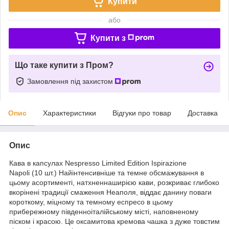
Купити
або
Купити з
Що таке купити з Пром?
Замовлення під захистом
Опис
Характеристики
Відгуки про товар
Доставка
Опис
Кава в капсулах Nespresso Limited Edition Ispirazione
Napoli (10 шт.) Найінтенсивніше та темне обсмажування в
цьому асортименті, натхненнаширією кави, розкриває глибоко
вкорінені традиції смаження Неаполя, віддає данину поваги
короткому, міцному та темному еспресо в цьому
прибережному південноіталійському місті, наповненому
піском і красою. Це оксамитова кремова чашка з дуже товстим