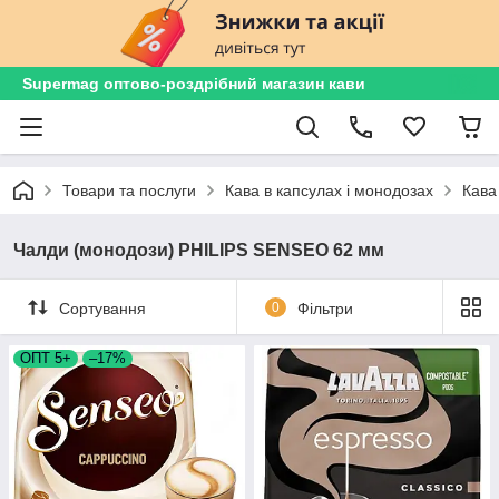
Supermag оптово-роздрібний магазин кави
Товари та послуги
Кава в капсулах і монодозах
Кава
Чалди (монодози) PHILIPS SENSEO 62 мм
Сортування
0
Фільтри
ОПТ 5+
–17%