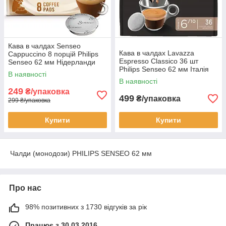
Кава в чалдах Senseo
Кава в чалдах Lavazza
Cappuccino 8 порцій Philips
Espresso Classico 36 шт
Senseo 62 мм Нідерланди
Philips Senseo 62 мм Італія
Сенсео
В наявності
Лавацца сенсео
В наявності
249
₴/упаковка
499
₴/упаковка
299 ₴/упаковка
Купити
Купити
Чалди (монодози) PHILIPS SENSEO 62 мм
Про нас
98% позитивних з 1730 відгуків за рік
Працює з 30.03.2016