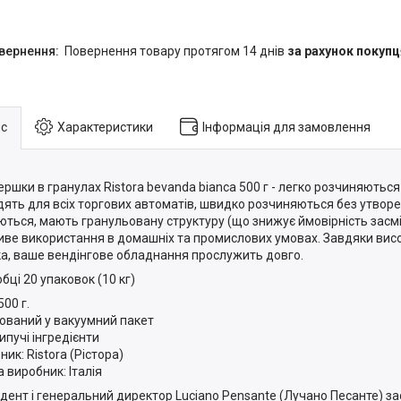
повернення товару протягом 14 днів
за рахунок покупц
с
Характеристики
Інформація для замовлення
вершки в гранулах Ristora bevanda bianca 500 г - легко розчиняються 
дять для всіх торгових автоматів, швидко розчиняються без утворе
ються, мають гранульовану структуру (що знижує ймовірність засмі
ве використання в домашніх та промислових умовах. Завдяки висо
а, ваше вендінгове обладнання прослужить довго.
бці 20 упаковок (10 кг)
500 г.
ований у вакуумний пакет
ипучі інгредієнти
ик: Ristora (Рістора)
а виробник: Італія
дент і генеральний директор Luciano Pensante (Лучано Песанте) з