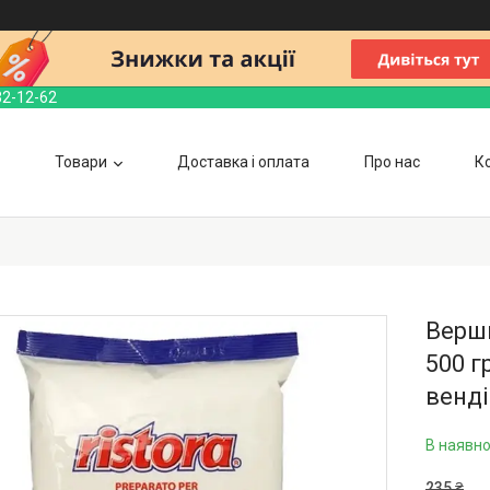
32-12-62
Товари
Доставка і оплата
Про нас
К
Вершк
500 г
венді
В наявно
235 ₴