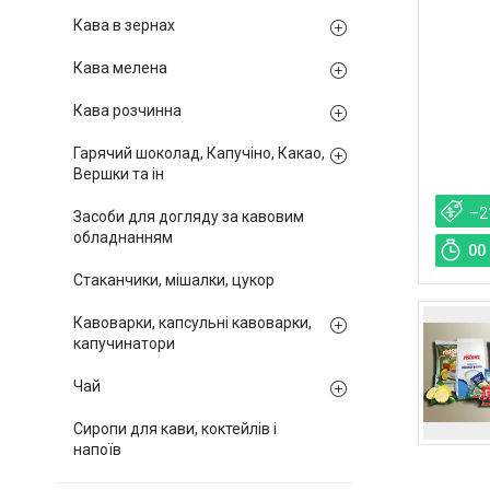
Кава в зернах
Кава мелена
Кава розчинна
Гарячий шоколад, Капучіно, Какао,
Вершки та ін
–2
Засоби для догляду за кавовим
обладнанням
0
0
Стаканчики, мішалки, цукор
Кавоварки, капсульні кавоварки,
капучинатори
Чай
Сиропи для кави, коктейлів і
напоїв