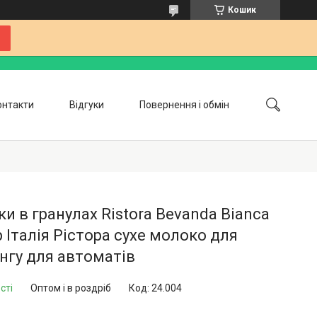
Кошик
онтакти
Відгуки
Повернення і обмін
Співпраця
Блог
и в гранулах Ristora Bevanda Bianca
р Італія Рістора сухе молоко для
нгу для автоматів
сті
Оптом і в роздріб
Код:
24.004