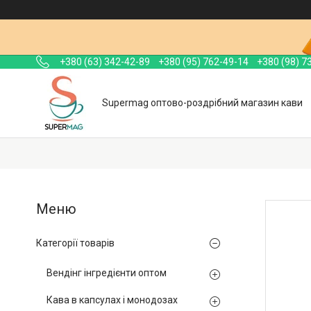
+380 (63) 342-42-89
+380 (95) 762-49-14
+380 (98) 7
Supermag оптово-роздрібний магазин кави
Категорії товарів
Вендінг інгредієнти оптом
Кава в капсулах і монодозах