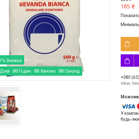
185 ₴
Показати
Мінімаль
1%
Днів
0
0
Годин
0
0
Хвилин
0
0
Секунд
+380 (63
Viber, Te
У компан
будь-яки