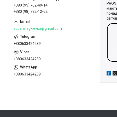
PRONT
+380 (95) 762-49-14
мають
+380 (98) 732-12-62
понад
світо
supermagkievua@gmail.com
+380633424289
+380633424289
+380633424289