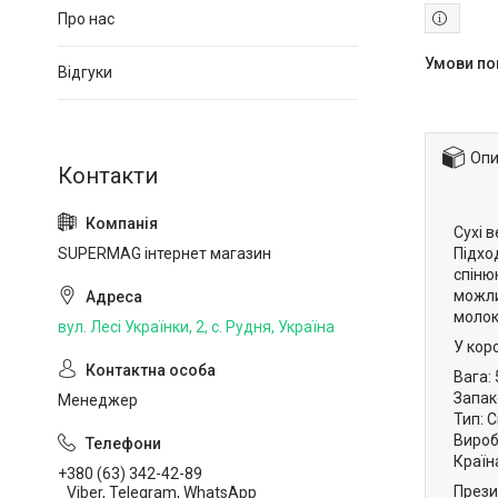
Про нас
Відгуки
Опи
Сухі 
Підхо
SUPERMAG інтернет магазин
спіню
можли
молок
вул. Лесі Українки, 2, с. Рудня, Україна
У коро
Вага: 
Запак
Менеджер
Тип: С
Виробн
Країн
+380 (63) 342-42-89
Прези
Viber, Telegram, WhatsApp