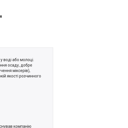
я
у воді або молоці.
ння осаду, добре
чення міксерів),
кій якості розчинного
аснував компанію