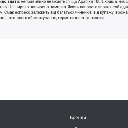
во знати:
неправильно вважається, що Арабіка 100% краща, ніж с
тою. Це широко поширена помилка. Якість кавового зерна необхідн
м. Смак еспресо залежить від багатьох чинників: від купажу, врожа
ації, технології обсмажування, герметичності упаковки!
Бренди