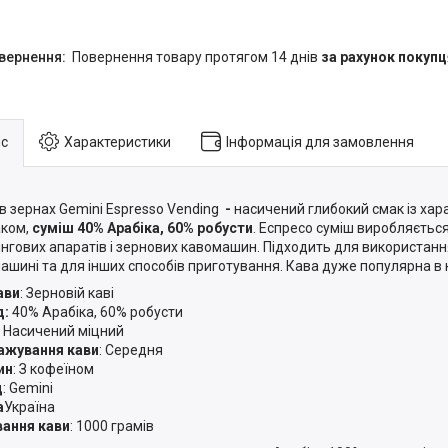
повернення товару протягом 14 днів
за рахунок покупц
с
Характеристики
Інформація для замовлення
в зернах Gemini Espresso Vending
-
насичений глибокий смак із хар
ком,
суміш 40% Арабіка, 60% робусти
. Еспресо суміш виробляєтьс
нгових апаратів і зернових кавомашин. Підходить для використанн
ашині та для інших способів приготування. Кава дуже популярна 
ави
: Зерновій каві
д:
40% Арабіка, 60% робусти
: Насичений міцний
ажування кави
: Середня
ин
: З кофеїном
д
: Gemini
а
Україна
ання кави
: 1000 грамів