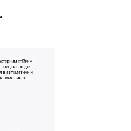
я
актерним стійким
я спеціально для
я в автоматичній
в кавомашинах