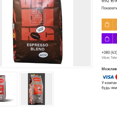
692 ₴/
Показати
+380 (63
Viber, Te
У компан
будь-яки