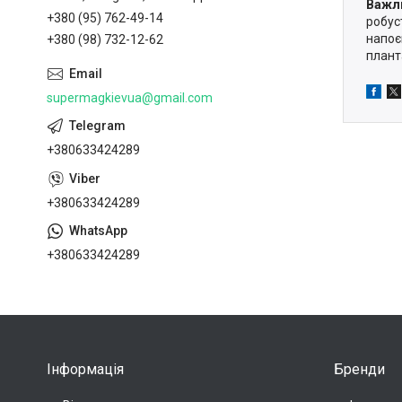
Важли
+380 (95) 762-49-14
робус
напоє
+380 (98) 732-12-62
плант
supermagkievua@gmail.com
+380633424289
+380633424289
+380633424289
Інформація
Бренди