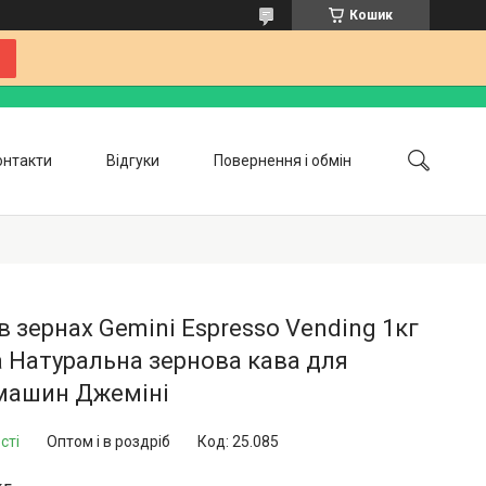
Кошик
онтакти
Відгуки
Повернення і обмін
Співпраця
Блог
в зернах Gemini Espresso Vending 1кг
 Натуральна зернова кава для
машин Джеміні
сті
Оптом і в роздріб
Код:
25.085