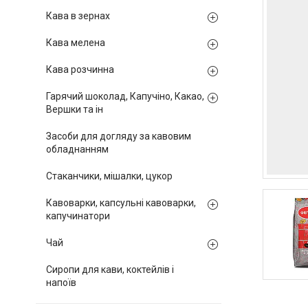
Кава в зернах
Кава мелена
Кава розчинна
Гарячий шоколад, Капучіно, Какао,
Вершки та ін
Засоби для догляду за кавовим
обладнанням
Стаканчики, мішалки, цукор
Кавоварки, капсульні кавоварки,
капучинатори
Чай
Сиропи для кави, коктейлів і
напоїв