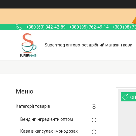
+380 (63) 342-42-89
+380 (95) 762-49-14
+380 (98) 7
Supermag оптово-роздрібний магазин кави
ОП
Категорії товарів
Вендінг інгредієнти оптом
Кава в капсулах і монодозах