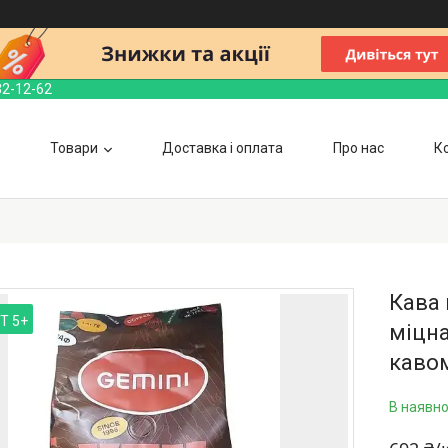
32-12-62
Товари
Доставка і оплата
Про нас
К
Кава 
Т 5+
міцна
каво
В наявно