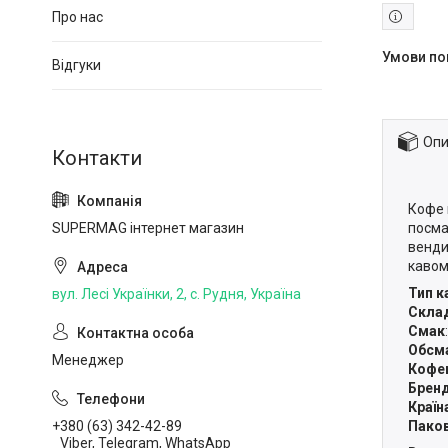
Про нас
Відгуки
Опи
Кофе 
посма
SUPERMAG інтернет магазин
венди
кавом
Тип к
вул. Лесі Українки, 2, с. Рудня, Україна
Скла
Смак
Обсм
Менеджер
Кофе
Брен
Країн
Паков
+380 (63) 342-42-89
Viber, Telegram, WhatsApp