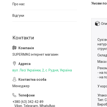
Про нас
Відгуки
Опи
Сухі 
натур
струк
SUPERMAG інтернет магазин
Склад
Маса 
Реком
вул. Лесі Українки, 2, с. Рудня, Україна
- на п
- на п
Менеджер
У коро
Упако
Тип: С
+380 (63) 342-42-89
Вироб
Viber, Telegram, WhatsApp