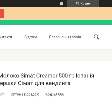
Кошик
онтакти
Відгуки
Повернення і обмін
Співпраця
Блог
Молоко Simat Creamer 500 гр Іспанія
вершки Сімат для вендинга
сті
Оптом і в роздріб
Код:
24.086