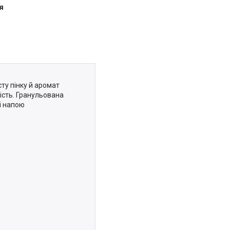
я
сту пінку й аромат
чість. Гранульована
і напою