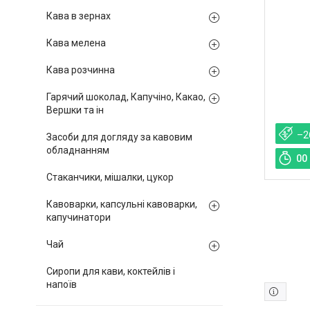
Кава в зернах
Кава мелена
Кава розчинна
Гарячий шоколад, Капучіно, Какао,
Вершки та ін
–2
Засоби для догляду за кавовим
обладнанням
0
0
Стаканчики, мішалки, цукор
Кавоварки, капсульні кавоварки,
капучинатори
Чай
Сиропи для кави, коктейлів і
напоїв