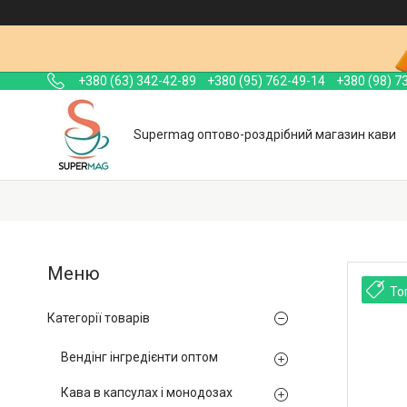
+380 (63) 342-42-89
+380 (95) 762-49-14
+380 (98) 7
Supermag оптово-роздрібний магазин кави
То
Категорії товарів
Вендінг інгредієнти оптом
Кава в капсулах і монодозах