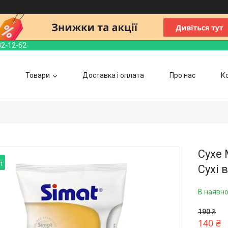
32-12-62
Товари
Доставка і оплата
Про нас
К
Сухе 
п
Сухі 
В наявно
190 ₴
140 ₴