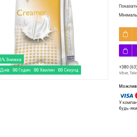
Показати
Мінімаль
6%
+380 (63
Днів
0
0
Годин
0
0
Хвилин
0
0
Секунд
Viber, Te
У компан
будь-яки