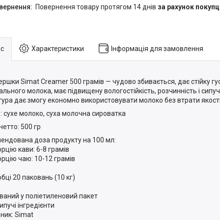
повернення товару протягом 14 днів
за рахунок покупц
с
Характеристики
Інформація для замовлення
вершки Simat Creamer 500 грамів — чудово збивається, дає стійку гу
ального молока, має підвищену вологостійкість, розчинність і сипу
тура дає змогу економно використовувати молоко без втрати якост
: сухе молоко, суха молочна сироватка
нетто: 500 гр
ендована доза продукту на 100 мл:
орцію кави: 6-8 грамів
орцію чаю: 10-12 грамів
бці 20 паковань (10 кг)
ваний у поліетиленовий пакет
ипучі інгредієнти
ник: Simat