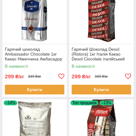
Гарячий шоколад
Гарячий Шоколад Desol
Ambassador Chocolate 1кг
(Ristora) 1кг Італія Какао
Какао Німеччина Амбасадор
Desol Ciocolate італійський
для вендинга
для вендінгу для автоматів
В наявності
В наявності
299
299
₴/кг
₴/кг
349 ₴/кг
349 ₴/кг
Купити
Купити
–14%
Топ продажів
–13%