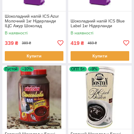
Шоколадний напій ICS Azur
Молочний 1кг Нідерланди
Шоколадний напій ICS Blue
ІЦС Ажур Шоколад
Label 1кг Нідерланди
В наявності
В наявності
339
419
₴
₴
389 ₴
469 ₴
Купити
Купити
Густой
–10%
ОПТ 5+
–9%
Гарячий Шоколад у Банці
Гарячий Шоколад у Банці