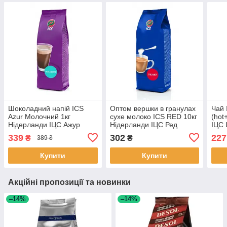
Шоколадний напій ICS
Оптом вершки в гранулах
Чай 
Azur Молочний 1кг
сухе молоко ICS RED 10кг
(hot
Нідерланди ІЦС Ажур
Нідерланди ІЦС Ред
ІЦС 
Шоколад
339
302
227
₴
₴
389 ₴
Купити
Купити
Акційні пропозиції та новинки
–14%
–14%