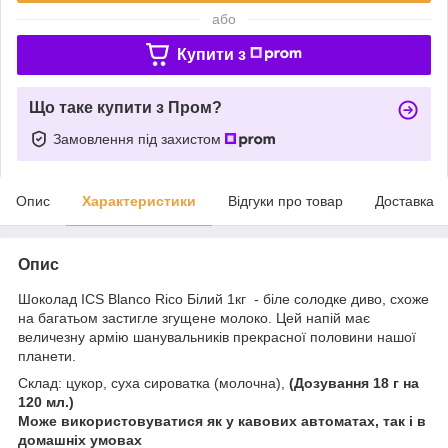
або
Купити з
Що таке купити з Пром?
Замовлення під захистом
Опис
Характеристики
Відгуки про товар
Доставка
Опис
Шоколад ICS Blanco Rico Білий 1кг
- біле солодке диво, схоже
на багатьом застигле згущене молоко. Цей напій має
величезну армію шанувальників прекрасної половини нашої
планети.
Склад: цукор, суха сироватка (молочна),
(Дозування 18 г на
120 мл.)
Може використовуватися як у кавових автоматах, так і в
домашніх умовах