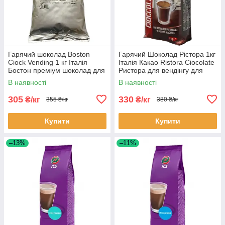
Гарячий шоколад Boston
Гарячий Шоколад Рістора 1кг
Ciock Vending 1 кг Італія
Італія Какао Ristora Ciocolate
Бостон преміум шоколад для
Ристора для вендінгу для
вендинга
автоматів
В наявності
В наявності
305
330
₴/кг
₴/кг
355 ₴/кг
380 ₴/кг
Купити
Купити
–13%
–11%