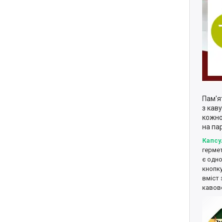
Пам'я
з кав
кожно
на па
Капсу
гермет
є одно
кнопку
вміст 
кавов