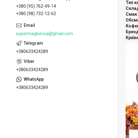
Тип к
+380 (95) 762-49-14
Скла
+380 (98) 732-12-62
Смак
Обсм
Кофе
Брен
supermagkievua@gmail.com
Країн
+380633424289
+380633424289
+380633424289