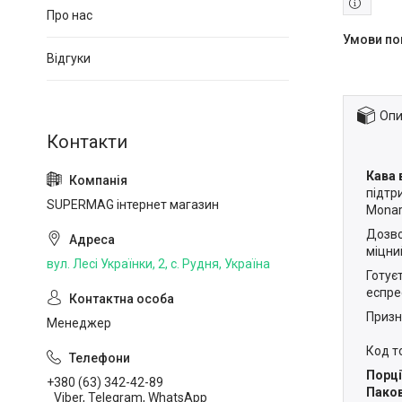
Про нас
Відгуки
Опи
Кава 
підтр
SUPERMAG інтернет магазин
Monar
Дозв
міцни
вул. Лесі Українки, 2, с. Рудня, Україна
Готує
еспре
Призн
Менеджер
Код т
Порці
+380 (63) 342-42-89
Паков
Viber, Telegram, WhatsApp