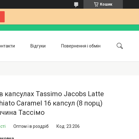
Кошик
онтакти
Відгуки
Повернення і обмін
Співпраця
Блог
в капсулах Tassimo Jacobs Latte
iato Caramel 16 капсул (8 порц)
ччина Тассімо
сті
Оптом і в роздріб
Код:
23.206
паковка