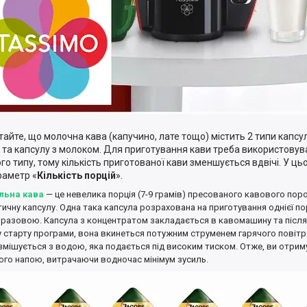
тайте, що молочна кава (капучино, лате тощо) містить 2 типи капсу
у та капсулу з молоком. Для приготування кави треба використовува
го типу, тому кількість приготованої кави зменшується вдвічі. У цьо
раметр «
Кількість порцій
».
льна кава
— це невелика порція (7-9 грамів) пресованого кавового пор
ичну капсулу. Одна така капсула розрахована на приготування однієї порц
разовою. Капсула з концентратом закладається в кавомашину та після 
 старту програми, вона вкинеться потужним струменем гарячого повітря 
змішується з водою, яка подається під високим тиском. Отже, ви отри
ого напою, витрачаючи водночас мінімум зусиль.