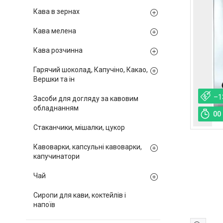
Кава в зернах
Кава мелена
Кава розчинна
Гарячий шоколад, Капучіно, Какао,
Вершки та ін
–1
Засоби для догляду за кавовим
обладнанням
0
0
Стаканчики, мішалки, цукор
Кавоварки, капсульні кавоварки,
капучинатори
Чай
Сиропи для кави, коктейлів і
напоїв