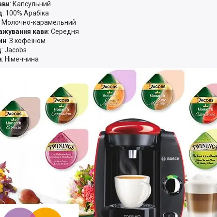
ави
: Капсульний
д
: 100% Арабіка
: Молочно-карамельний
ажування кави
: Середня
ин
: З кофеїном
д
: Jacobs
а
: Німеччина