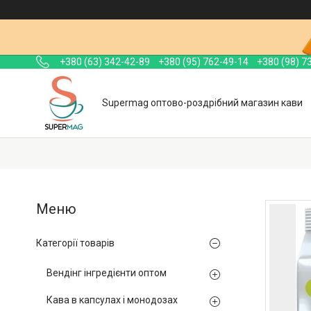
+380 (63) 342-42-89
+380 (95) 762-49-14
+380 (98) 7
Supermag оптово-роздрібний магазин кави
Категорії товарів
Вендінг інгредієнти оптом
Кава в капсулах і монодозах