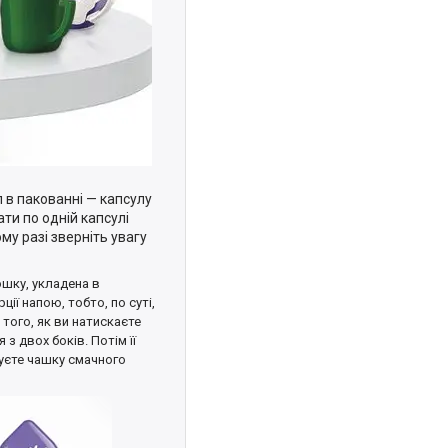
л в пакованні — капсулу
ти по одній капсулі
му разі зверніть увагу
ошку, укладена в
ії напою, тобто, по суті,
того, як ви натискаєте
з двох боків. Потім її
муєте чашку смачного