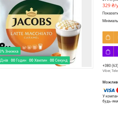
329 ₴/
Показати
Мінімаль
3%
Днів
0
0
Годин
0
0
Хвилин
0
0
Секунд
+380 (63
Viber, Te
У компан
будь-яки