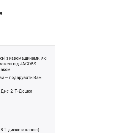
я
існі з кавомашинами, які
рамелі від JACOBS
маком.
ави — подарувати Вам
-Дис. 2. Т-Дошка
 8 Т-дисків із кавою)