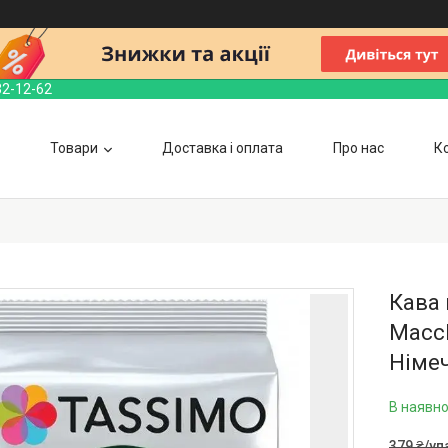
32-12-62
Товари
Доставка і оплата
Про нас
К
Кава 
Macch
Німе
В наявно
379 ₴/у