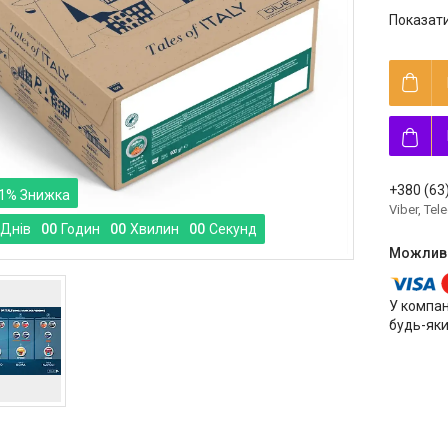
Показати
+380 (63
1%
Viber, Te
Днів
0
0
Годин
0
0
Хвилин
0
0
Секунд
У компан
будь-яки