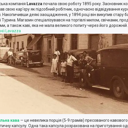
йська компанія
Lavazza
почала свою роботу 1895 року. Засновник ко
ав свою кар'єру як підсобний робітник, одночасно відвідування курсів
. Накопичивши деякі заощадження, у 1894 році він викупив стару б
і Турина. Магазин спеціалізувався на торгівлі милом, свічками, пр
ми, а також каві, яка не мала великого попиту через його дорожні
нії
Lavazza
льна кава
— це невелика порція (5-9 грамів) пресованого кавового
тичну капсулу. Одна така капсула розрахована на приготування одні