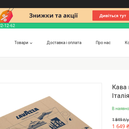
32-12-62
Товари
Доставка і оплата
Про нас
К
Кава 
Італі
В наявно
1 849 ₴/
1 649 