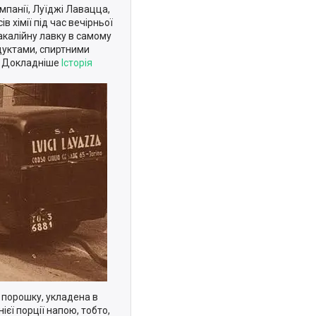
мпанії, Луїджі Лавацца,
 хімії під час вечірньої
акалійну лавку в самому
одуктами, спиртними
й. Докладніше
Історія
 порошку, укладена в
єї порції напою, тобто,