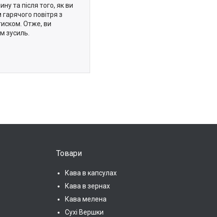
у та після того, як ви
 гарячого повітря з
тиском. Отже, ви
м зусиль.
Товари
Кава в капсулах
Кава в зернах
Кава мелена
Сухі Вершки