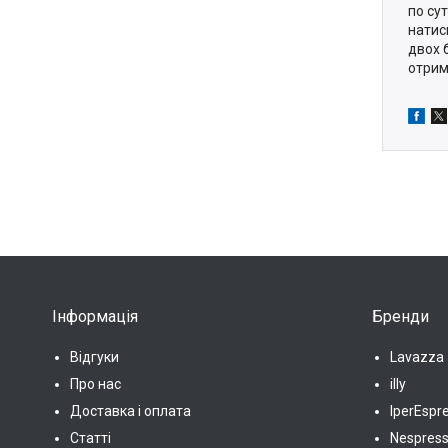
по су
натис
двох 
отрим
Інформація
Бренди
Відгуки
Lavazza
Про нас
illy
Доставка і оплата
IperEspr
Статті
Nespres