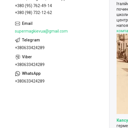
Італі
+380 (95) 762-49-14
почин
+380 (98) 732-12-62
школи
центр
напоя
компа
supermagkievua@gmail.com
+380633424289
+380633424289
+380633424289
Капсу
герме