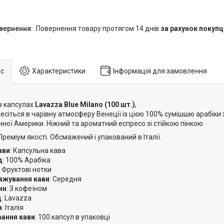
повернення товару протягом 14 днів
за рахунок покупц
с
Характеристики
Інформація для замовлення
в капсулах
Lavazza Blue Milano (100 шт.)
,
есіться в чарівну атмосферу Венеції із цією 100% сумішшю арабіки 
нної Америки. Ніжний та ароматний еспресо зі стійкою пінкою.
Преміум якості. Обсмажений і упакований в Італії.
ави
: Капсульна кава
д
: 100% Арабіка
: Фруктові нотки
ажування кави
: Середня
ин
: З кофеїном
д
: Lavazza
а
: Італія
ання кави
: 100 капсул в упаковці