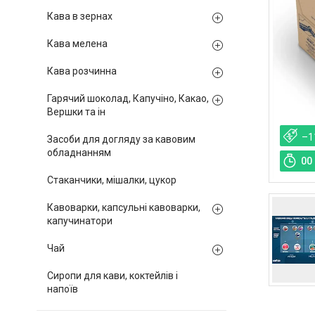
Кава в зернах
Кава мелена
Кава розчинна
Гарячий шоколад, Капучіно, Какао,
Вершки та ін
–1
Засоби для догляду за кавовим
обладнанням
0
0
Стаканчики, мішалки, цукор
Кавоварки, капсульні кавоварки,
капучинатори
Чай
Сиропи для кави, коктейлів і
напоїв