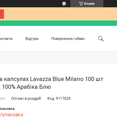
Кошик
онтакти
Відгуки
Повернення і обмін
Співпраця
Блог
в капсулах Lavazza Blue Milano 100 шт
я 100% Арабіка Блю
сті
Оптом і в роздріб
Код:
9117024
упаковка
₴/упаковка