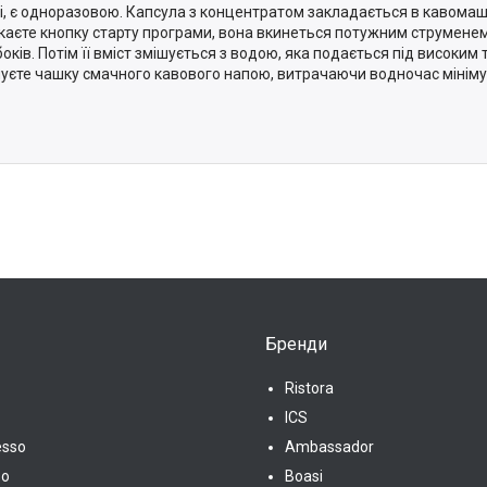
ті, є одноразовою. Капсула з концентратом закладається в кавомашин
каєте кнопку старту програми, вона вкинеться потужним струменем
боків. Потім її вміст змішується з водою, яка подається під високим 
уєте чашку смачного кавового напою, витрачаючи водночас мініму
Бренди
Ristora
ICS
esso
Ambassador
so
Boasi