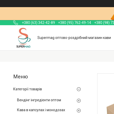
+380 (63) 342-42-89
+380 (95) 762-49-14
+380 (98) 7
Supermag оптово-роздрібний магазин кави
Категорії товарів
Вендінг інгредієнти оптом
Кава в капсулах і монодозах