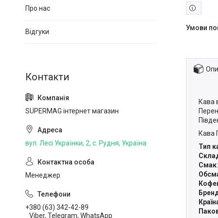
Про нас
Відгуки
Опи
Кава 
Перен
SUPERMAG інтернет магазин
Півде
Кава 
вул. Лесі Українки, 2, с. Рудня, Україна
Тип к
Скла
Смак
Обсм
Менеджер
Кофе
Брен
Країн
+380 (63) 342-42-89
Паков
Viber, Telegram, WhatsApp