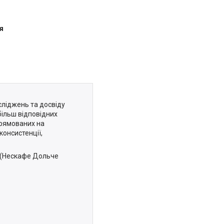
я
осліджень та досвіду
більш відповідних
прямованих на
консистенції,
o (Нескафе Дольче