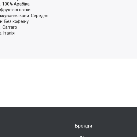
: 100% Арабіка
 Фруктові нотки
жування кави: Середнє
н: Без кофеїну
: Carraro
: Італія
Бренди