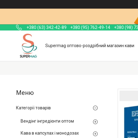
+380 (63) 342-42-89
+380 (95) 762-49-14
+380 (98) 7
Supermag оптово-роздрібний магазин кави
Категорії товарів
Вендінг інгредієнти оптом
Кава в капсулах і монодозах