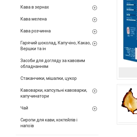
Кава в зернах
Кава мелена
Кава розчинна
Гарячий шоколад, Капучіно, Какао,
Вершки та ін
Засоби для догляду за кавовим
обладнанням
Стаканчики, мішалки, цукор
Кавоварки, капсульні кавоварки,
капучинатори
Чай
Сиропи для кави, коктейлів і
напоїв