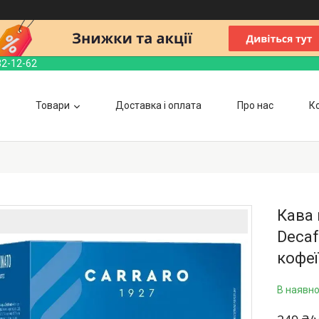
32-12-62
Товари
Доставка і оплата
Про нас
К
Кава 
Decaf
кофеї
В наявно