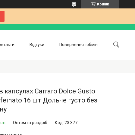
Кошик
онтакти
Відгуки
Повернення і обмін
Співпраця
Блог
в капсулах Carraro Dolce Gusto
feinato 16 шт Дольче густо без
ну
сті
Оптом і в роздріб
Код:
23.377