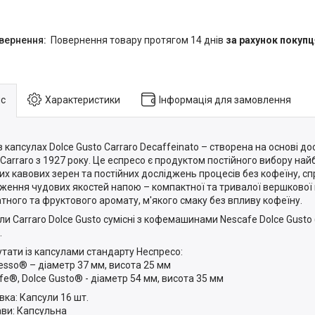
повернення товару протягом 14 днів
за рахунок покупц
с
Характеристики
Інформація для замовлення
в капсулах Dolce Gusto Carraro Decaffeinato – створена на основі д
 Carraro з 1927 року. Це еспресо є продуктом постійного вибору най
их кавових зерен та постійних досліджень процесів без кофеїну, с
ження чудових якостей напою – компактної та тривалої вершкової 
тного та фруктового аромату, м'якого смаку без впливу кофеїну.
ли Carraro Dolce Gusto сумісні з кофемашинами Nescafe Dolce Gust
.
утати із капсулами стандарту Неспресо:
esso® – діаметр 37 мм, висота 25 мм
fe®, Dolce Gusto® - діаметр 54 мм, висота 35 мм
вка: Капсули 16 шт.
ави: Капсульна