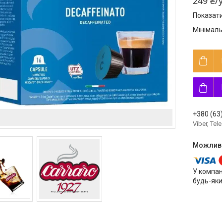
249 ₴/
Показати
Мінімаль
+380 (63
Viber, Te
У компан
будь-яки