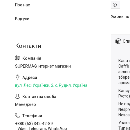
Про нас
Відгуки
Опи
Кава 
Caffè
SUPERMAG інтернет магазин
зелен
збере
арома
вул. Лесі Українки, 2, с. Рудня, Україна
Капсу
Густо)
Не пл
Менеджер
Nespr
Nesca
Упако
+380 (63) 342-42-89
Тип к
Viber, Telegram, WhatsApp