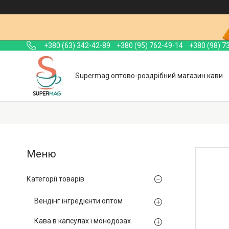
+380 (63) 342-42-89
+380 (95) 762-49-14
+380 (98) 7
Supermag оптово-роздрібний магазин кави
Категорії товарів
Вендінг інгредієнти оптом
Кава в капсулах і монодозах