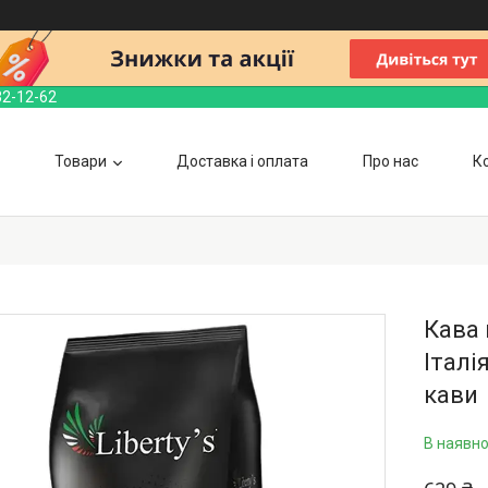
32-12-62
Товари
Доставка і оплата
Про нас
К
Кава 
Італі
кави
В наявно