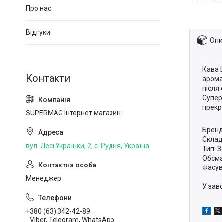
Про нас
Відгуки
Опи
Кава 
арома
після
Супер
прекр
SUPERMAG інтернет магазин
Бренд:
Склад
вул. Лесі Українки, 2, с. Рудня, Україна
Тип: 
Обсма
Фасув
Менеджер
У зав
+380 (63) 342-42-89
Viber, Telegram, WhatsApp