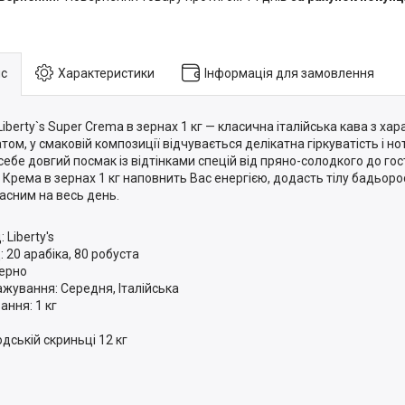
с
Характеристики
Інформація для замовлення
Liberty`s Super Crema в зернах 1 кг — класична італійська кава з ха
том, у смаковій композиції відчувається делікатна гіркуватість і н
 себе довгий посмак із відтінками спецій від пряно-солодкого до гос
 Крема в зернах 1 кг наповнить Вас енергією, додасть тілу бадьоро
асним на весь день.
 Liberty's
: 20 арабіка, 80 робуста
Зерно
жування: Середня, Італійська
ання: 1 кг
одській скриньці 12 кг