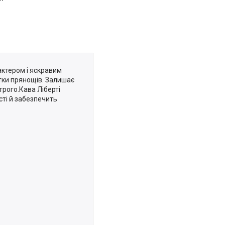
рактером і яскравим
отки прянощів. Залишає
трого.Кава Ліберті
сті й забезпечить