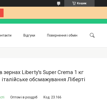
Кошик
онтакти
Відгуки
Повернення і обмін
Співпраця
Блог
в зернах Liberty's Super Crema 1 кг
я італійське обсмажування Ліберті
сті
Оптом і в роздріб
Код:
23.166