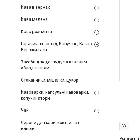
Кава в зернах
Кава мелена
Кава розчинна
Гарячий шоколад, Капучіно, Какао,
Вершки та ін
Засоби для догляду за кавовим
обладнанням
Стаканчики, мішалки, цукор
Кавоварки, капсульні кавоварки,
капучинатори
Чай
Сиропи для кави, коктейлів і
напоїв